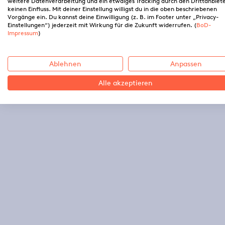
weitere Datenverarbeitung und ein etwaiges Tracking durch den Drittanbiet
keinen Einfluss. Mit deiner Einstellung willigst du in die oben beschriebenen
Vorgänge ein. Du kannst deine Einwilligung (z. B. im Footer unter „Privacy-
Einstellungen“) jederzeit mit Wirkung für die Zukunft widerrufen. (
BoD-
Impressum
)
Ablehnen
Anpassen
Alle akzeptieren