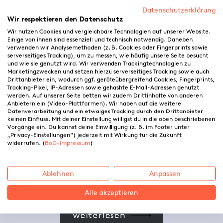
Datenschutzerklärung
Wir respektieren den Datenschutz
Wir nutzen Cookies und vergleichbare Technologien auf unserer Website.
Einige von ihnen sind essenziell und technisch notwendig. Daneben
verwenden wir Analysemethoden (z. B. Cookies oder Fingerprints sowie
serverseitiges Tracking), um zu messen, wie häufig unsere Seite besucht
und wie sie genutzt wird. Wir verwenden Trackingtechnologien zu
Marketingzwecken und setzen hierzu serverseitiges Tracking sowie auch
Drittanbieter ein, wodurch ggf. geräteübergreifend Cookies, Fingerprints,
Tracking-Pixel, IP-Adressen sowie gehashte E-Mail-Adressen genutzt
werden. Auf unserer Seite betten wir zudem Drittinhalte von anderen
Anbietern ein (Video-Plattformen). Wir haben auf die weitere
Datenverarbeitung und ein etwaiges Tracking durch den Drittanbieter
keinen Einfluss. Mit deiner Einstellung willigst du in die oben beschriebenen
Vorgänge ein. Du kannst deine Einwilligung (z. B. im Footer unter
„Privacy-Einstellungen“) jederzeit mit Wirkung für die Zukunft
Schreiben ist kein
widerrufen. (
BoD-Impressum
)
Talent. Es ist Training.
Ablehnen
Anpassen
Alle akzeptieren
weiterlesen