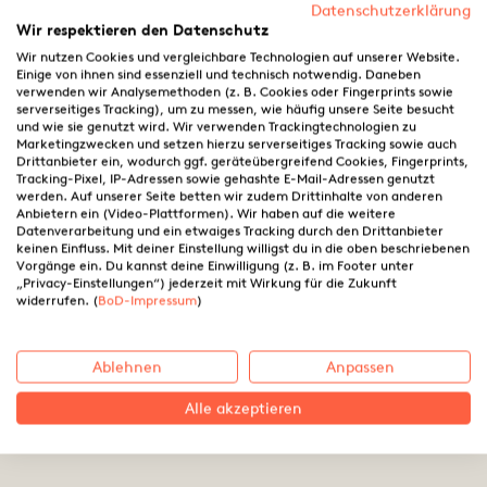
Datenschutzerklärung
Wir respektieren den Datenschutz
Wir nutzen Cookies und vergleichbare Technologien auf unserer Website.
Einige von ihnen sind essenziell und technisch notwendig. Daneben
verwenden wir Analysemethoden (z. B. Cookies oder Fingerprints sowie
serverseitiges Tracking), um zu messen, wie häufig unsere Seite besucht
und wie sie genutzt wird. Wir verwenden Trackingtechnologien zu
Marketingzwecken und setzen hierzu serverseitiges Tracking sowie auch
Drittanbieter ein, wodurch ggf. geräteübergreifend Cookies, Fingerprints,
Tracking-Pixel, IP-Adressen sowie gehashte E-Mail-Adressen genutzt
werden. Auf unserer Seite betten wir zudem Drittinhalte von anderen
Anbietern ein (Video-Plattformen). Wir haben auf die weitere
Datenverarbeitung und ein etwaiges Tracking durch den Drittanbieter
keinen Einfluss. Mit deiner Einstellung willigst du in die oben beschriebenen
Vorgänge ein. Du kannst deine Einwilligung (z. B. im Footer unter
„Privacy-Einstellungen“) jederzeit mit Wirkung für die Zukunft
Optimaler Zeitpunkt für die
widerrufen. (
BoD-Impressum
)
Buchveröffentlichung: Timing
ist alles
Ablehnen
Anpassen
Alle akzeptieren
12.08.2023 ·
Thorsten Simon