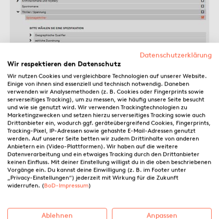
Datenschutzerklärung
Wir respektieren den Datenschutz
Wir nutzen Cookies und vergleichbare Technologien auf unserer Website.
Einige von ihnen sind essenziell und technisch notwendig. Daneben
verwenden wir Analysemethoden (z. B. Cookies oder Fingerprints sowie
serverseitiges Tracking), um zu messen, wie häufig unsere Seite besucht
und wie sie genutzt wird. Wir verwenden Trackingtechnologien zu
Marketingzwecken und setzen hierzu serverseitiges Tracking sowie auch
Drittanbieter ein, wodurch ggf. geräteübergreifend Cookies, Fingerprints,
Tracking-Pixel, IP-Adressen sowie gehashte E-Mail-Adressen genutzt
3.
Die ausgewählten Kategorien können jeweils
werden. Auf unserer Seite betten wir zudem Drittinhalte von anderen
zusätzlich mit
bis zu drei Spezifikationen
Anbietern ein (Video-Plattformen). Wir haben auf die weitere
Datenverarbeitung und ein etwaiges Tracking durch den Drittanbieter
versehen werden. Zu „Spionagethriller“ ließen
keinen Einfluss. Mit deiner Einstellung willigst du in die oben beschriebenen
sich als Spezifikation beispielsweise eine
Vorgänge ein. Du kannst deine Einwilligung (z. B. im Footer unter
„Privacy-Einstellungen“) jederzeit mit Wirkung für die Zukunft
empfohlene Altersstufe oder bestimmte
widerrufen. (
BoD-Impressum
)
Interessensgruppen ergänzen.
Ablehnen
Anpassen