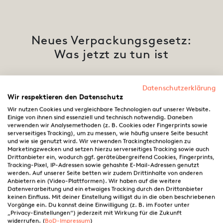
Neues Verpackungsgesetz:
Was jetzt zu tun ist
Datenschutzerklärung
28.11.2018 ·
Jessica Halermöller
Wir respektieren den Datenschutz
Wir nutzen Cookies und vergleichbare Technologien auf unserer Website.
Einige von ihnen sind essenziell und technisch notwendig. Daneben
verwenden wir Analysemethoden (z. B. Cookies oder Fingerprints sowie
serverseitiges Tracking), um zu messen, wie häufig unsere Seite besucht
und wie sie genutzt wird. Wir verwenden Trackingtechnologien zu
Marketingzwecken und setzen hierzu serverseitiges Tracking sowie auch
Wir alle haben unseren Anteil an der Umwelt
Drittanbieter ein, wodurch ggf. geräteübergreifend Cookies, Fingerprints,
Tracking-Pixel, IP-Adressen sowie gehashte E-Mail-Adressen genutzt
und bestimmen somit auch, welchen
werden. Auf unserer Seite betten wir zudem Drittinhalte von anderen
„Fußabdruck“ wir hinterlassen. Wenn es um
Anbietern ein (Video-Plattformen). Wir haben auf die weitere
Datenverarbeitung und ein etwaiges Tracking durch den Drittanbieter
Verpackungen geht, die wir selbst in den Umlauf
keinen Einfluss. Mit deiner Einstellung willigst du in die oben beschriebenen
bringen, dann sind wir auch für die Entsorgung
Vorgänge ein. Du kannst deine Einwilligung (z. B. im Footer unter
„Privacy-Einstellungen“) jederzeit mit Wirkung für die Zukunft
verantwortlich.
widerrufen. (
BoD-Impressum
)