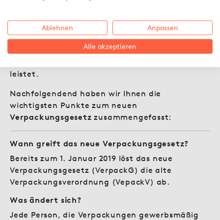
Umso wichtiger ist es natürlich, dass die
verwendeten Verpackungen möglichst
recycelbar und ökologisch sind. Mit dem neuen
Ablehnen
Anpassen
Verpackungsgesetz wird nun darauf geachtet,
Alle akzeptieren
dass jeder, der Verpackungsmaterialien neu in
Umlauf bringt, auch dafür seinen Beitrag
leistet.
Nachfolgendend haben wir Ihnen die
wichtigsten Punkte zum neuen
Verpackungsgesetz
zusammengefasst:
Wann greift das neue Verpackungsgesetz?
Bereits zum 1. Januar 2019 löst das neue
Verpackungsgesetz (VerpackG) die alte
Verpackungsverordnung (VepackV) ab.
Was ändert sich?
Jede Person, die Verpackungen gewerbsmäßig