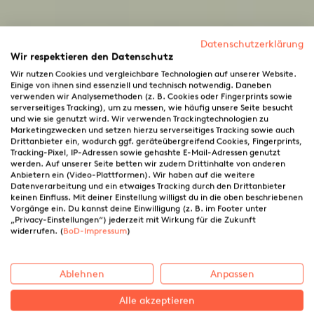
Datenschutzerklärung
Wir respektieren den Datenschutz
Wir nutzen Cookies und vergleichbare Technologien auf unserer Website.
Einige von ihnen sind essenziell und technisch notwendig. Daneben
verwenden wir Analysemethoden (z. B. Cookies oder Fingerprints sowie
serverseitiges Tracking), um zu messen, wie häufig unsere Seite besucht
und wie sie genutzt wird. Wir verwenden Trackingtechnologien zu
Marketingzwecken und setzen hierzu serverseitiges Tracking sowie auch
Drittanbieter ein, wodurch ggf. geräteübergreifend Cookies, Fingerprints,
Tracking-Pixel, IP-Adressen sowie gehashte E-Mail-Adressen genutzt
werden. Auf unserer Seite betten wir zudem Drittinhalte von anderen
Anbietern ein (Video-Plattformen). Wir haben auf die weitere
Datenverarbeitung und ein etwaiges Tracking durch den Drittanbieter
keinen Einfluss. Mit deiner Einstellung willigst du in die oben beschriebenen
Vorgänge ein. Du kannst deine Einwilligung (z. B. im Footer unter
„Privacy-Einstellungen“) jederzeit mit Wirkung für die Zukunft
Bilderbuch selbst gestalten:
widerrufen. (
BoD-Impressum
)
So begeisterst du Kinder
Ablehnen
Anpassen
Alle akzeptieren
26.11.2025 ·
BoD