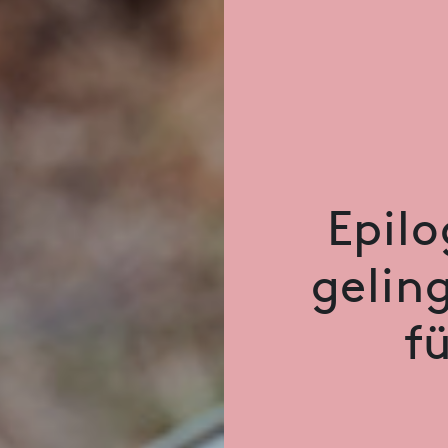
Epilo
gelin
f