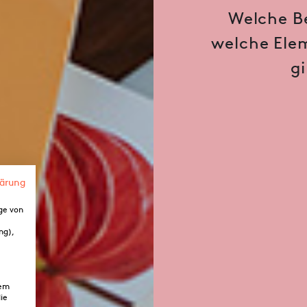
Welche B
welche Elem
g
lärung
ge von
ng),
dem
ie