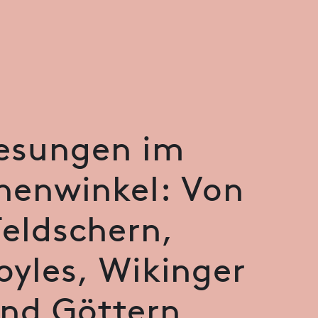
esungen im
henwinkel: Von
Feldschern,
oyles, Wikinger
nd Göttern