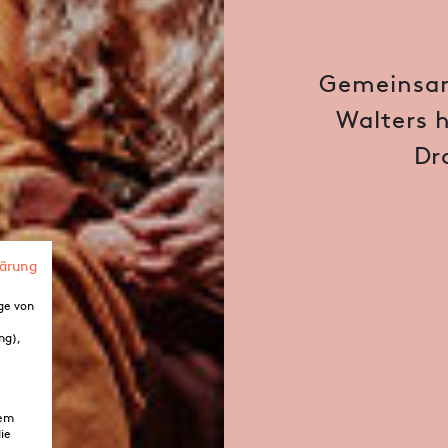
Gemeinsam
Walters 
Dr
lärung
ge von
ng),
dem
ie