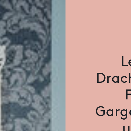
L
Drac
Garg
u