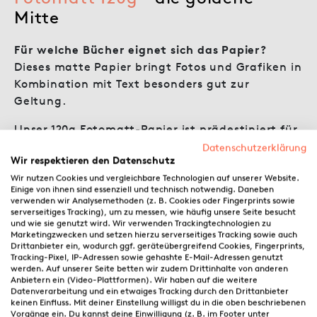
Mitte
Für welche Bücher eignet sich das Papier?
Dieses matte Papier bringt Fotos und Grafiken in
Kombination mit Text besonders gut zur
Geltung.
Unser 120g Fotomatt-Papier ist prädestiniert für
Ratgeber, wie z. B. Kochbücher oder auch
Datenschutzerklärung
Wir respektieren den Datenschutz
Kinderbücher, die Texte und Farbbilder vereinen.
Wir nutzen Cookies und vergleichbare Technologien auf unserer Website.
Farbmotive können auf dem weißen Papier
Einige von ihnen sind essenziell und technisch notwendig. Daneben
besonders farbecht gedruckt und
verwenden wir Analysemethoden (z. B. Cookies oder Fingerprints sowie
serverseitiges Tracking), um zu messen, wie häufig unsere Seite besucht
wiedergegeben werden, es hat – wie der Name
und wie sie genutzt wird. Wir verwenden Trackingtechnologien zu
bereits verrät – eine matte Oberfläche. Es ist
Marketingzwecken und setzen hierzu serverseitiges Tracking sowie auch
Drittanbieter ein, wodurch ggf. geräteübergreifend Cookies, Fingerprints,
fester und blickdichter als das 90g-Papier und
Tracking-Pixel, IP-Adressen sowie gehashte E-Mail-Adressen genutzt
zeichnet sich durch eine besonders angenehme
werden. Auf unserer Seite betten wir zudem Drittinhalte von anderen
Anbietern ein (Video-Plattformen). Wir haben auf die weitere
Haptik aus. Diese Papiersorte kann mit
Datenverarbeitung und ein etwaiges Tracking durch den Drittanbieter
Ausnahme des Booklets mit allen Einbandarten
keinen Einfluss. Mit deiner Einstellung willigst du in die oben beschriebenen
Vorgänge ein. Du kannst deine Einwilligung (z. B. im Footer unter
kombiniert werden.