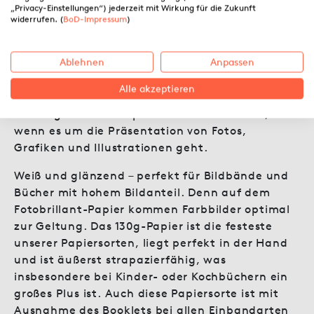
„Privacy-Einstellungen“) jederzeit mit Wirkung für die Zukunft
widerrufen. (
BoD-Impressum
)
Fotobrillant 130g
– für den
glanzvollen Auftritt
Ablehnen
Anpassen
Alle akzeptieren
Für welche Bücher eignet sich das Papier?
Dieses glänzende Papier ist die ideale Wahl,
wenn es um die Präsentation von Fotos,
Grafiken und Illustrationen geht.
Weiß und glänzend – perfekt für Bildbände und
Bücher mit hohem Bildanteil. Denn auf dem
Fotobrillant-Papier kommen Farbbilder optimal
zur Geltung. Das 130g-Papier ist die festeste
unserer Papiersorten, liegt perfekt in der Hand
und ist äußerst strapazierfähig, was
insbesondere bei Kinder- oder Kochbüchern ein
großes Plus ist. Auch diese Papiersorte ist mit
Ausnahme des Booklets bei allen Einbandarten