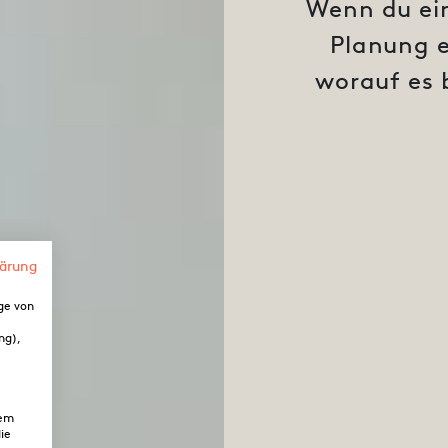
Wenn du ein
Planung e
worauf es 
lärung
ge von
ng),
dem
ie