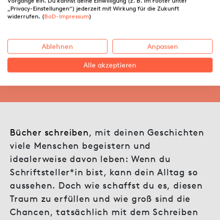
Vorgänge ein. Du kannst deine Einwilligung (z. B. im Footer unter
„Privacy-Einstellungen“) jederzeit mit Wirkung für die Zukunft
Schriftsteller*in werden: So
widerrufen. (
BoD-Impressum
)
erfüllst du diesen Traum
Ablehnen
Anpassen
Alle akzeptieren
13.11.2024 ·
BoD
Bücher schreiben
, mit deinen Geschichten
viele Menschen begeistern und
idealerweise davon leben: Wenn du
Schriftsteller*in bist, kann dein Alltag so
aussehen. Doch wie schaffst du es, diesen
Traum zu erfüllen und wie groß sind die
Chancen, tatsächlich mit dem Schreiben