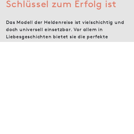
Schlüssel zum Erfolg ist
Das Modell der Heldenreise ist vielschichtig und
doch universell einsetzbar. Vor allem in
Liebesgeschichten bietet sie die perfekte
Grundlage für emotionale, spannende und
mitreißende Romane. Wenn du die Struktur erst
einmal verinnerlicht hast, wird dir das Schreiben
deines Romans wesentlich leichter fallen – und
du wirst dir sicher sein, dass deine Geschichte
funktioniert.
Also, worauf wartest du? Nutze die Heldenreise,
um deine Liebesgeschichte zu entwickeln und
deinen Leser*innen unvergessliche Momente zu
schenken. Viel Spaß dabei!
Autorin Jurenka Jurk