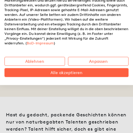
Marketingzwecken und setzen hierzu serverseitiges Tracking sowie auch
Drittanbieter ein, wodurch ggf. geräteübergreifend Cookies, Fingerprints,
Tracking-Pixel, IP-Adressen sowie gehashte E-Mail-Adressen genutzt
werden. Auf unserer Seite betten wir zudem Drittinhalte von anderen
Anbietern ein (Video-Plattformen). Wir haben auf die weitere
Datenverarbeitung und ein etwaiges Tracking durch den Drittanbieter
keinen Einfluss. Mit deiner Einstellung willigst du in die oben beschriebenen
Vorgänge ein. Du kannst deine Einwilligung (z. B. im Footer unter
„Privacy-Einstellungen“) jederzeit mit Wirkung für die Zukunft
Die Heldenreise: Dein
widerrufen. (
BoD-Impressum
)
Erfolgsrezept für fesselnde
Geschichten
Ablehnen
Anpassen
Alle akzeptieren
04.04.2024 ·
BoD
Hast du gedacht, packende Geschichten können
nur von naturbegabten Talenten geschrieben
werden? Talent hilft sicher, doch es gibt eine