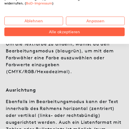
Exo (Science Fiction), Emilys Candy und Chelsea
widerrufen. (
BoD-Impressum
)
Market (Romance), Bangors (Krimi) oder
Staatliches (Ratgeber/Sachbuch).
Ablehnen
Anpassen
Alle akzeptieren
Textfarbe
Um die Textfarbe zu ändern, wählst du den
Bearbeitungsmodus (blaugrün), um mit dem
Farbwähler eine Farbe auszuwählen oder
Farbwerte einzugeben
(CMYK/RGB/Hexadezimal).
Ausrichtung
Ebenfalls im Bearbeitungsmodus kann der Text
innerhalb des Rahmens horizontal (zentriert)
oder vertikal (links- oder rechtsbündig)
ausgerichtet werden. Auch ein Listenformat mit