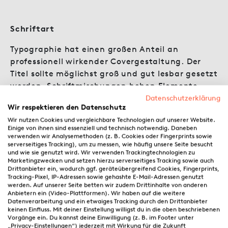
Schriftart
Typographie hat einen großen Anteil an
professionell wirkender Covergestaltung. Der
Titel sollte möglichst groß und gut lesbar gesetzt
werden. Schriftmischungen heben Elemente
wirksam hervor und sollten zum Genre passen.
Datenschutzerklärung
Wir respektieren den Datenschutz
Es stehen in easyCOVER eine große Auswahl für
Wir nutzen Cookies und vergleichbare Technologien auf unserer Website.
Einige von ihnen sind essenziell und technisch notwendig. Daneben
die Covergestaltung geeignete Schriften zur
verwenden wir Analysemethoden (z. B. Cookies oder Fingerprints sowie
Verfügung, die zu verschiedenen Genres passen.
serverseitiges Tracking), um zu messen, wie häufig unsere Seite besucht
und wie sie genutzt wird. Wir verwenden Trackingtechnologien zu
Für Namen und Titel können Serifenschriften
Marketingzwecken und setzen hierzu serverseitiges Tracking sowie auch
und serifenlose Schriften kombiniert oder genre-
Drittanbieter ein, wodurch ggf. geräteübergreifend Cookies, Fingerprints,
Tracking-Pixel, IP-Adressen sowie gehashte E-Mail-Adressen genutzt
typische prägnante Displayschriften verwendet
werden. Auf unserer Seite betten wir zudem Drittinhalte von anderen
werden. Klassisch kombinieren lassen sich
Anbietern ein (Video-Plattformen). Wir haben auf die weitere
Datenverarbeitung und ein etwaiges Tracking durch den Drittanbieter
Alegreya/Lato oder Monserrat/Abel. Beispiele
keinen Einfluss. Mit deiner Einstellung willigst du in die oben beschriebenen
genretypischer Schriften sind Cinzel (Fantasy),
Vorgänge ein. Du kannst deine Einwilligung (z. B. im Footer unter
„Privacy-Einstellungen“) jederzeit mit Wirkung für die Zukunft