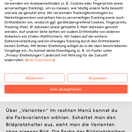
verwenden wir Analysemethoden (z. B. Cookies oder Fingerprints sowie
serverseitiges Tracking), um zu messen, wie häufig unsere Seite besucht
und wie sie genutzt wird. Wir verwenden Trackingtechnologien zu
Marketingzwecken und setzen hierzu serverseitiges Tracking sowie auch
Drittanbieter ein, wodurch ggf. geräteübergreifend Cookies, Fingerprints,
Tracking-Pixel, IP-Adressen sowie gehashte E-Mail-Adressen genutzt
werden. Auf unserer Seite betten wir zudem Drittinhalte von anderen
Anbietern ein (Video-Plattformen). Wir haben auf die weitere
Datenverarbeitung und ein etwaiges Tracking durch den Drittanbieter
keinen Einfluss. Mit deiner Einstellung willigst du in die oben beschriebenen
Vorgänge ein. Du kannst deine Einwilligung (z. B. im Footer unter
„Privacy-Einstellungen“) jederzeit mit Wirkung für die Zukunft
widerrufen. (
BoD-Impressum
)
Ablehnen
Anpassen
Schritt 2: Farbvariante
Alle akzeptieren
auswählen
Über „Varianten“ im rechten Menü kannst du
die Farbvarianten wählen. Schaltet man den
Bildplatzhalter aus, sieht man die Varianten
ohne eigenes Bild. Die Farbe des Bildplatzhalters