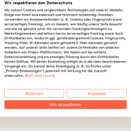
Wir respektieren den Datenschutz
Wir nutzen Cookies und vergleichbare Technologien auf unserer Website.
Einige von ihnen sind essenziell und technisch notwendig. Daneben
verwenden wir Analysemethoden (z. B. Cookies oder Fingerprints sowie
serverseitiges Tracking), um zu messen, wie häufig unsere Seite besucht
und wie sie genutzt wird. Wir verwenden Trackingtechnologien zu
Marketingzwecken und setzen hierzu serverseitiges Tracking sowie auch
Drittanbieter ein, wodurch ggf. geräteübergreifend Cookies, Fingerprints,
Tracking-Pixel, IP-Adressen sowie gehashte E-Mail-Adressen genutzt
werden. Auf unserer Seite betten wir zudem Drittinhalte von anderen
Anbietern ein (Video-Plattformen). Wir haben auf die weitere
Datenverarbeitung und ein etwaiges Tracking durch den Drittanbieter
keinen Einfluss. Mit deiner Einstellung willigst du in die oben beschriebenen
Vorgänge ein. Du kannst deine Einwilligung (z. B. im Footer unter
„Privacy-Einstellungen“) jederzeit mit Wirkung für die Zukunft
Wie viel ist zu viel?
widerrufen. (
BoD-Impressum
)
Volltextsuche und kostenlose
Leseproben
Ablehnen
Anpassen
Alle akzeptieren
12.07.2019 ·
BoD