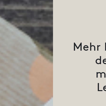
Mehr 
d
m
L