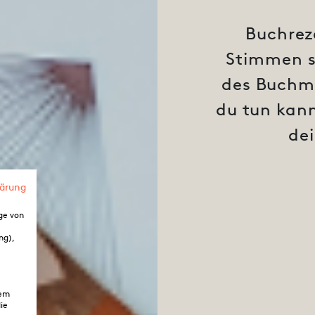
Buchrez
Stimmen si
des Buchma
du tun kan
dei
lärung
ge von
ng),
dem
ie