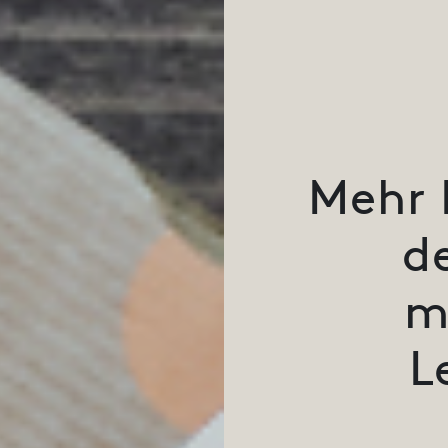
Mehr 
d
m
L