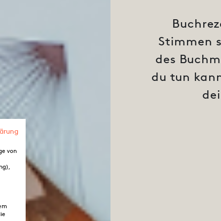
Buchrez
Stimmen si
des Buchma
du tun kan
dei
lärung
ge von
ng),
dem
ie